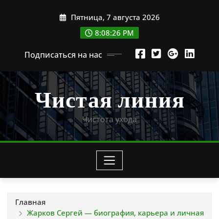
Перейти
Пятница, 7 августа 2026
к
содержимому
8:08:27 PM
Подписаться на нас
Чистая линия
Чистота ухода
Главная
Жарков Сергей — биография, карьера и личная