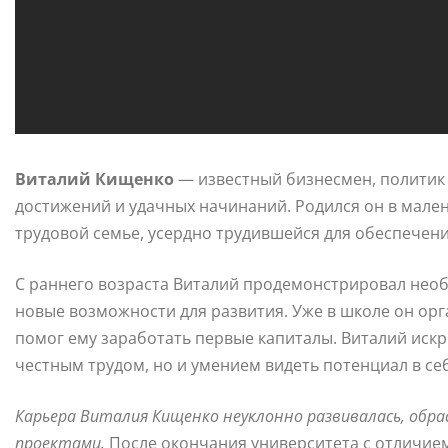
Виталий Кищенко
— известный бизнесмен, политик 
достижений и удачных начинаний. Родился он в мален
трудовой семье, усердно трудившейся для обеспечени
С раннего возраста Виталий продемонстрировал нео
новые возможности для развития. Уже в школе он ор
помог ему заработать первые капиталы. Виталий искр
честным трудом, но и умением видеть потенциал в себ
Карьера Виталия Кищенко неуклонно развивалась, об
проектами.
После окончания университета с отличием