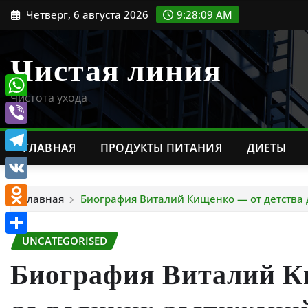
Перейти
Четверг, 6 августа 2026
9:28:10 AM
к
содержимому
Чистая линия
Чистота ухода
WhatsApp
Viber
ГЛАВНАЯ
ПРОДУКТЫ ПИТАНИЯ
ДИЕТЫ
Telegram
VK
Главная
Биография Виталий Кищенко — от детства 
Odnoklassniki
UNCATEGORISED
Отправить
Биография Виталий К