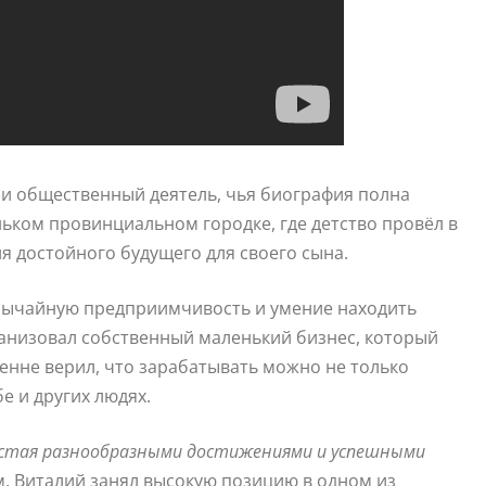
и общественный деятель, чья биография полна
ьком провинциальном городке, где детство провёл в
я достойного будущего для своего сына.
бычайную предприимчивость и умение находить
ганизовал собственный маленький бизнес, который
енне верил, что зарабатывать можно не только
е и других людях.
растая разнообразными достижениями и успешными
, Виталий занял высокую позицию в одном из