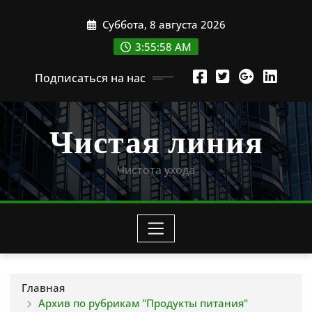
Перейти
Суббота, 8 августа 2026
к
содержимому
3:55:59 AM
Подписаться на нас
Чистая линия
Чистота ухода
Главная
Архив по рубрикам "Продукты питания"