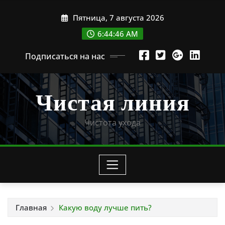
Перейти
Пятница, 7 августа 2026
к
содержимому
6:44:47 AM
Подписаться на нас
Чистая линия
Чистота ухода
Главная
Какую воду лучше пить?