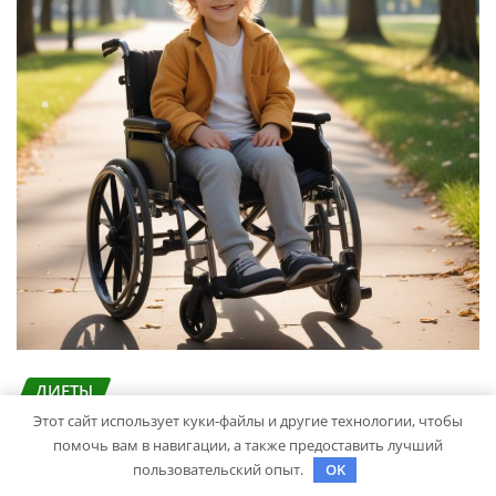
ДИЕТЫ
Детские инвалидные кресла-коляски
Этот сайт использует куки-файлы и другие технологии, чтобы
помочь вам в навигации, а также предоставить лучший
с ручным приводом
пользовательский опыт.
OK