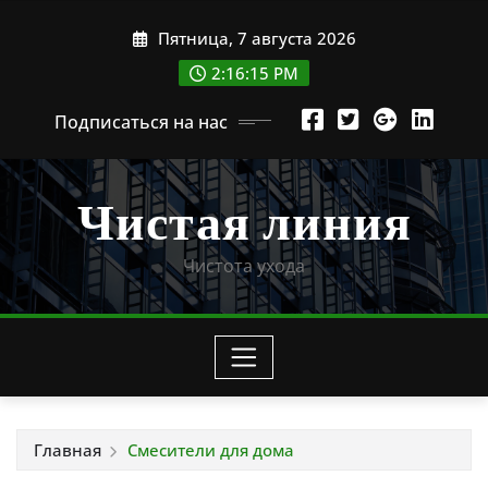
Перейти
Пятница, 7 августа 2026
к
содержимому
2:16:16 PM
Подписаться на нас
Чистая линия
Чистота ухода
Главная
Смесители для дома