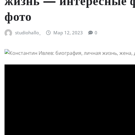
жизнь — интересные ф
фото
studiohallo_
Мар 12, 2023
0