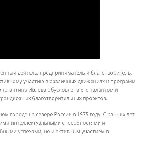
енный деятель, предприниматель и благотворитель.
активному участию в различных движениях и программ
нстантина Ивлева обусловлена его талантом и
грандиозных благотворительных проектов.
м городе на севере России в 1975 году. С ранних лет
оими интеллектуальными способностями и
бными успехами, но и активным участием в