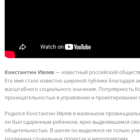
Константин Ивлев
— известный российский обществ
Его имя стало известно широкой публике благодаря 
масштабного социального значения. Популярность Ко
проницательностью в управлении и проектировании 
Родился Константин Ивлев в маленьком провинциально
он был одаренным ребенком, ярко выделявшимся св
общительностью. В школе он выделялся не только уче
различных социальных проектах и мероприятиях.