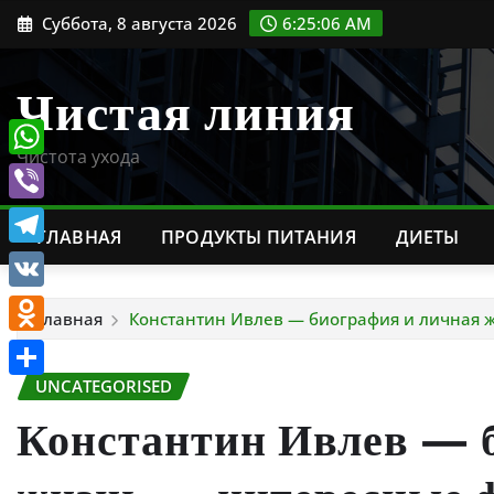
Перейти
Суббота, 8 августа 2026
6:25:07 AM
к
содержимому
Чистая линия
Чистота ухода
WhatsApp
Viber
ГЛАВНАЯ
ПРОДУКТЫ ПИТАНИЯ
ДИЕТЫ
Telegram
VK
Главная
Константин Ивлев — биография и личная ж
Odnoklassniki
UNCATEGORISED
Отправить
Константин Ивлев — 