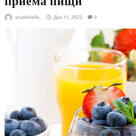
приема пищи
studiohallo_
Дек 11, 2022
0