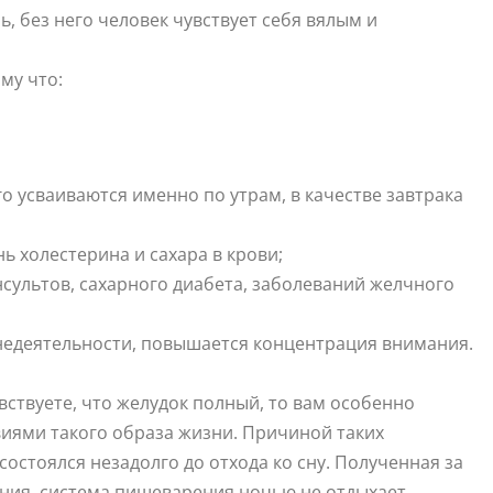
ь, без него человек чувствует себя вялым и
му что:
 усваиваются именно по утрам, в качестве завтрака
нь холестерина и сахара в крови;
инсультов, сахарного диабета, заболеваний желчного
недеятельности, повышается концентрация внимания.
вствуете, что желудок полный, то вам особенно
иями такого образа жизни. Причиной таких
остоялся незадолго до отхода ко сну. Полученная за
ния, система пищеварения ночью не отдыхает,