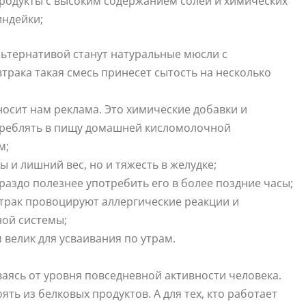
родукты с высоким содержанием солей и химических
индейки;
альтернативой станут натуральные мюсли с
втрака такая смесь принесет сытость на несколько
носит нам реклама. Это химические добавки и
отреблять в пищу домашней кисломолочной
м;
ы и лишний вес, но и тяжесть в желудке;
ораздо полезнее употребить его в более поздние часы;
втрак провоцируют аллергические реакции и
ой системы;
велик для усваивания по утрам.
аясь от уровня повседневной активности человека.
ять из белковых продуктов. А для тех, кто работает