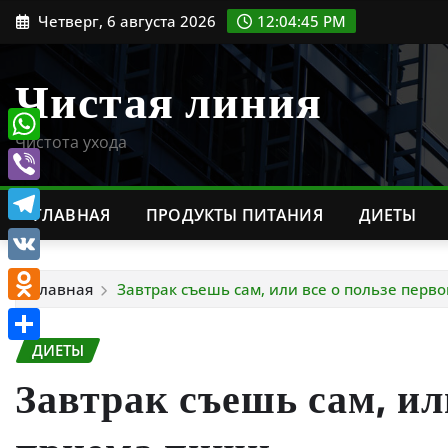
Перейти
Четверг, 6 августа 2026
12:04:47 PM
к
содержимому
Чистая линия
Чистота ухода
WhatsApp
Viber
ГЛАВНАЯ
ПРОДУКТЫ ПИТАНИЯ
ДИЕТЫ
Telegram
VK
Главная
Завтрак съешь сам, или все о пользе перв
Odnoklassniki
ДИЕТЫ
Отправить
Завтрак съешь сам, ил