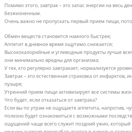
Помимо этого, завтрак – это запас энергии на весь ден
безжизненным.
Очень важно не пропускать первый прием пищи, пото
Обмен веществ становится намного быстрее;
Аппетит в дневное время ощутимо снижается;
Высококалорийные и углеводные продукты лучше всего
они минимально вредны для организма;
У тех, кто регулярно завтракает, нормализуется урове
Завтрак – это естественная страховка от инфарктов, 
пузыря;
Утренний прием пищи активизирует все системы жиз
Что будет, если отказаться от завтрака?
Если вы по утрам не ощущаете аппетита, напротив, чу
полезно будет ознакомиться с возможными последств
ощущений чаще всего служит поздний ужин, который с
ужином энергия перерабатывается в жировые отложе