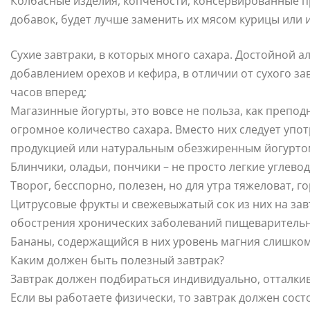
Колбасные изделия, копчености, консервированные п
добавок, будет лучше заменить их мясом курицы или 
Сухие завтраки, в которых много сахара. Достойной 
добавлением орехов и кефира, в отличии от сухого за
часов вперед;
Магазинные йогурты, это вовсе не польза, как препод
огромное количество сахара. Вместо них следует уп
продукцией или натуральным обезжиренным йогурто
Блинчики, оладьи, пончики – не просто легкие углевод
Творог, бесспорно, полезен, но для утра тяжеловат, г
Цитрусовые фрукты и свежевыжатый сок из них на за
обострения хронических заболеваний пищеварительн
Бананы, содержащийся в них уровень магния слишком 
Каким должен быть полезный завтрак?
Завтрак должен подбираться индивидуально, отталкив
Если вы работаете физически, то завтрак должен состо