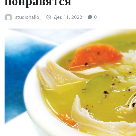
понравятся
studiohallo_
Дек 11, 2022
0