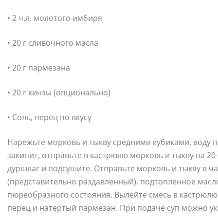
• 2 ч.л. молотого имбиря
• 20 г сливочного масла
• 20 г пармезана
• 20 г кинзы (опционально)
• Соль, перец по вкусу
Нарежьте морковь и тыкву средними кубиками, воду по
закипит, отправьте в кастрюлю морковь и тыкву на 20-
дуршлаг и подсушите. Отправьте морковь и тыкву в ч
(представительно раздавленный), подтопленное масло 
пюреобразного состояния. Вылейте смесь в кастрюлю, 
перец и натертый пармезан. При подаче суп можно у