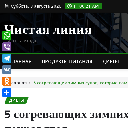
Перейти
Суббота, 8 августа 2026
11:00:23 AM
к
содержимому
Чистая линия
Чистота ухода
WhatsApp
Viber
ГЛАВНАЯ
ПРОДУКТЫ ПИТАНИЯ
ДИЕТЫ
Telegram
VK
Главная
5 согревающих зимних супов, которые вам
Odnoklassniki
ДИЕТЫ
Отправить
5 согревающих зимних