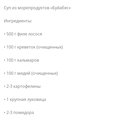
Суп из морепродуктов «Буйабес»
Ингредиенты:
• 500 г филе лосося
• 100 г креветок (очищенных)
• 100 г кальмаров
• 100 г мидий (очищенных)
• 2-3 картофелины
• 1 крупная луковица
• 2-3 помидора