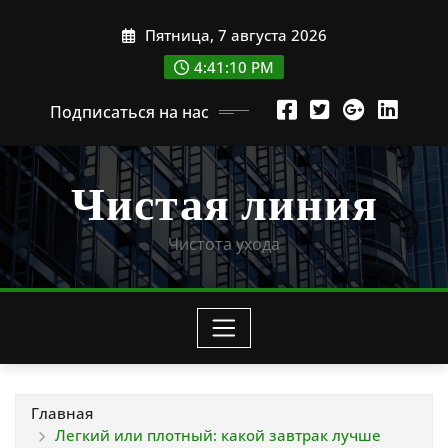
Перейти
Пятница, 7 августа 2026
к
содержимому
4:41:12 PM
Подписаться на нас
Чистая линия
Чистота ухода
Главная
Легкий или плотный: какой завтрак лучше