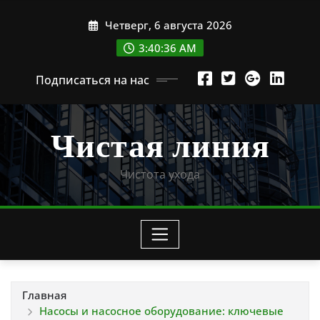
Перейти
Четверг, 6 августа 2026
к
содержимому
3:40:38 AM
Подписаться на нас
Чистая линия
Чистота ухода
Главная
Насосы и насосное оборудование: ключевые