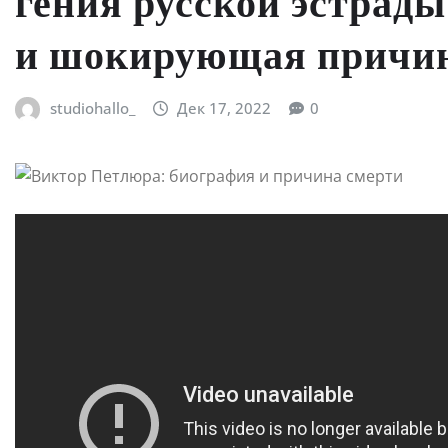
гения русской эстрады
и шокирующая причи
studiohallo_
Дек 17, 2022
0