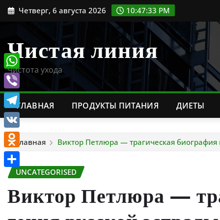
Перейти
Четверг, 6 августа 2026
10:47:34 PM
к
содержимому
Чистая линия
Чистота ухода
WhatsApp
Viber
ГЛАВНАЯ
ПРОДУКТЫ ПИТАНИЯ
ДИЕТЫ
Telegram
VK
Главная
Виктор Петлюра — трагическая биография
Odnoklassniki
UNCATEGORISED
Отправить
Виктор Петлюра — тр