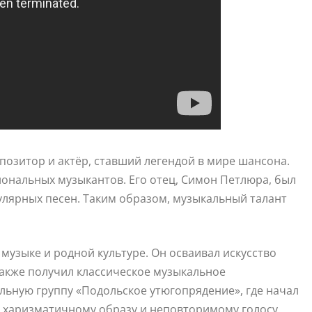
позитор и актёр, ставший легендой в мире шансона.
сиональных музыкантов. Его отец, Симон Петлюра, был
лярных песен. Таким образом, музыкальный талант
музыке и родной культуре. Он осваивал искусство
также получил классическое музыкальное
альную группу «Подольское утюгопрядение», где начал
у харизматичному образу и неповторимому голосу,