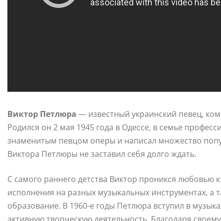
Виктор Петлюра
— известный украинский певец, ком
Родился он 2 мая 1945 года в Одессе, в семье профес
знаменитым певцом оперы и написал множество попу
Виктора Петлюры не заставил себя долго ждать.
С самого раннего детства Виктор проникся любовью к 
исполнения на разных музыкальных инструментах, а 
образование. В 1960-е годы Петлюра вступил в музык
активную творческую деятельность. Благодаря своем