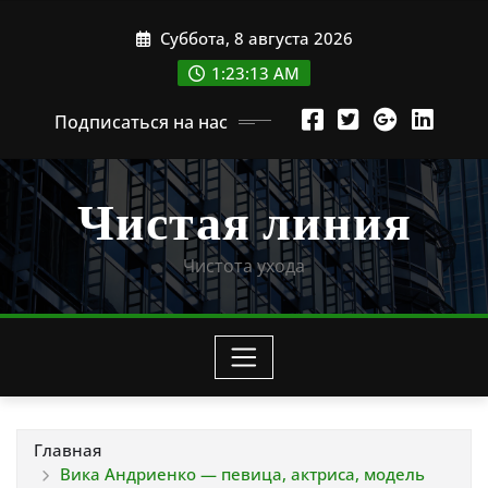
Перейти
Суббота, 8 августа 2026
к
содержимому
1:23:14 AM
Подписаться на нас
Чистая линия
Чистота ухода
Главная
Вика Андриенко — певица, актриса, модель