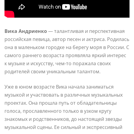
Вика Андриенко
— талантливая и перспективная
российская певица, автор песен и актриса. Родилась
она в маленьком городке на берегу моря в России. С
самого раннего возраста проявляла яркий интерес
к музыке и искусству, чем-то поражала своих
родителей своим уникальным талантом.
Уже в юном возрасте Вика начала заниматься
музыкой и участвовать в различных музыкальных
проектах. Она прошла путь от обладательницы
голоса, прославленного только в узком кругу
знакомых и родственников, до настоящей звезды
музыкальной сцены. Ее сильный и экспрессивный