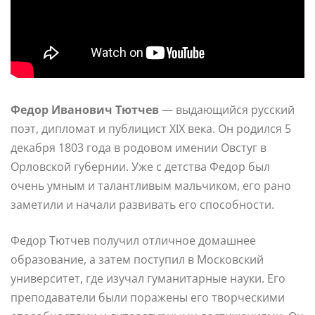
Федор Иванович Тютчев
— выдающийся русский
поэт, дипломат и публицист XIX века. Он родился 5
декабря 1803 года в родовом имении Овстуг в
Орловской губернии. Уже с детства Федор был
очень умным и талантливым мальчиком, его рано
заметили и начали развивать его способности.
Федор Тютчев получил отличное домашнее
образование, а затем поступил в Московский
университет, где изучал гуманитарные науки. Его
преподаватели были поражены его творческими