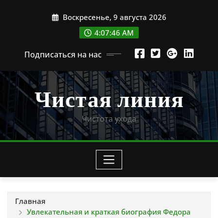
Перейти
Воскресенье, 9 августа 2026
к
содержимому
4:07:47 AM
Подписаться на нас
Чистая линия
Чистота ухода
Главная
Увлекательная и краткая биография Федора