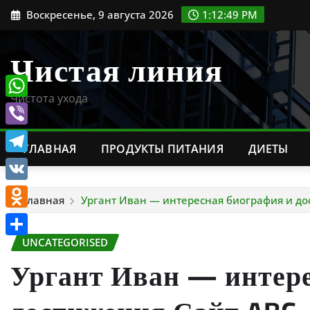
Перейти
Воскресенье, 9 августа 2026
1:12:50 PM
к
содержимому
Чистая линия
Чистота ухода
WhatsApp
Viber
ГЛАВНАЯ
ПРОДУКТЫ ПИТАНИЯ
ДИЕТЫ
Telegram
VK
Главная
Ургант Иван — интересная биография и до
Odnoklassniki
UNCATEGORISED
Отправить
Ургант Иван — интере