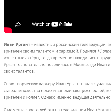
Иван Ургант
– известный российский телеведущий, а
зрителей своим талантом и харизмой. Родился
16 апре
известные актёры, тогда временно находились в труд
Ургант основательно поселилась в Москве, где Иван и
своих талантов.
Свою творческую карьеру Иван Ургант начал с участи
сыграл множество ярких и запоминающихся ролей, ко
зрителей и коллег. Однако именно ведущая деятельно
С момента своего дебюта на телевидении Иван Ургант