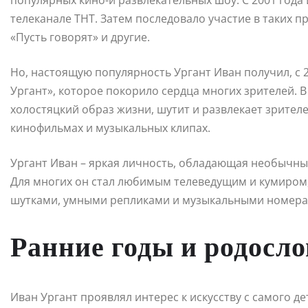
популярных кино-и развлекательных шоу. С 2001 года
телеканале ТНТ. Затем последовало участие в таких п
«Пусть говорят» и другие.
Но, настоящую популярность Ургант Иван получил, с 
Ургант», которое покорило сердца многих зрителей. 
холостяцкий образ жизни, шутит и развлекает зрителе
кинофильмах и музыкальных клипах.
Ургант Иван – яркая личность, обладающая необычны
Для многих он стал любимым телеведущим и кумиром,
шутками, умными репликами и музыкальными номера
Ранние годы и родосл
Иван Ургант проявлял интерес к искусству с самого де