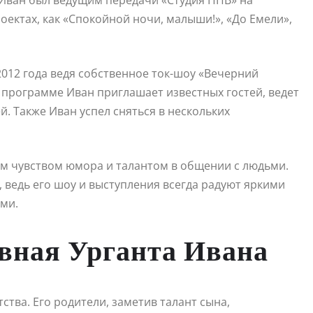
 Иван был ведущим передачи «Студия ППВ» на
роектах, как «Спокойной ночи, малыши!», «До Емели»,
2012 года ведя собственное ток-шоу «Вечерний
В программе Иван приглашает известных гостей, ведет
й. Также Иван успел сняться в нескольких
м чувством юмора и талантом в общении с людьми.
 ведь его шоу и выступления всегда радуют яркими
ми.
овная Урганта Ивана
тства. Его родители, заметив талант сына,