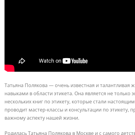
Татьяна Полякова — очень известная и талантливая 
навыками в области этикета. Она является не только 
нескольких книг по этикету, которые стали настоящим
проводит мастер-классы и консультации по этикету, 
важному аспекту нашей жизни.
Родилась Татьяна Полякова в Москве и с самого детст