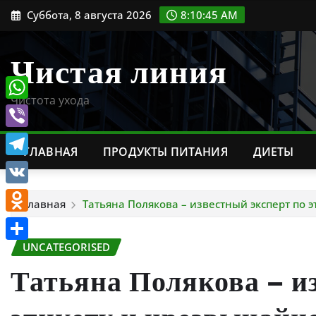
Перейти
Суббота, 8 августа 2026
8:10:46 AM
к
содержимому
Чистая линия
Чистота ухода
WhatsApp
Viber
ГЛАВНАЯ
ПРОДУКТЫ ПИТАНИЯ
ДИЕТЫ
Telegram
VK
Главная
Татьяна Полякова – известный эксперт по э
Odnoklassniki
UNCATEGORISED
Отправить
Татьяна Полякова – и