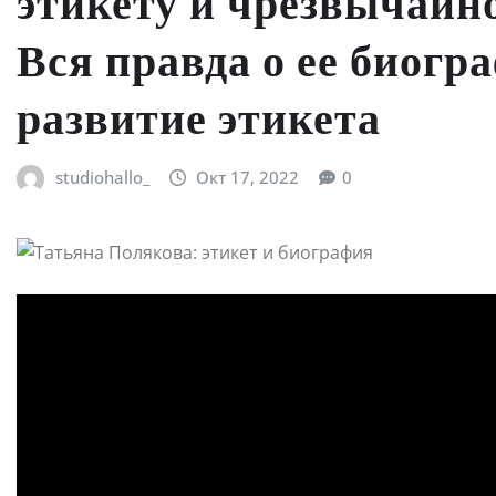
этикету и чрезвычайн
Вся правда о ее биогр
развитие этикета
studiohallo_
Окт 17, 2022
0