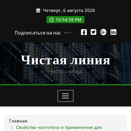
Перейти
Четверг, 6 августа 2026
к
содержимому
10:54:59 PM
Подписаться на нас
Чистая линия
Чистота ухода
Главная
Свойства чистотела и применение для