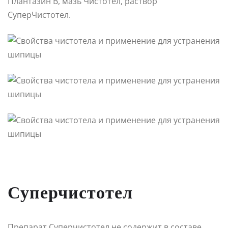
Плантазин В, мазь Чистотел, раствор
СуперЧистотел.
Суперчистотел
Препарат Суперчистотел не содержит в составе