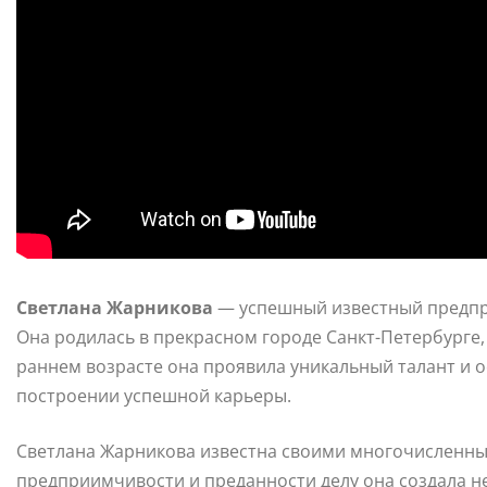
Светлана Жарникова
— успешный известный предпри
Она родилась в прекрасном городе Санкт-Петербурге
раннем возрасте она проявила уникальный талант и о
построении успешной карьеры.
Светлана Жарникова известна своими многочисленны
предприимчивости и преданности делу она создала н