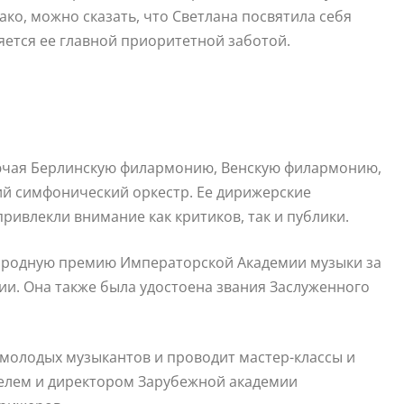
ако, можно сказать, что Светлана посвятила себя
яется ее главной приоритетной заботой.
ючая Берлинскую филармонию, Венскую филармонию,
й симфонический оркестр. Ее дирижерские
ивлекли внимание как критиков, так и публики.
ародную премию Императорской Академии музыки за
и. Она также была удостоена звания Заслуженного
молодых музыкантов и проводит мастер-классы и
телем и директором Зарубежной академии