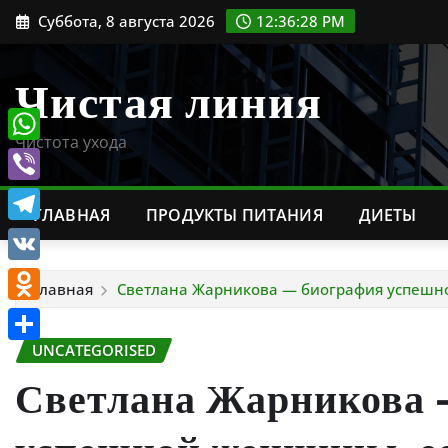
Перейти
Суббота, 8 августа 2026
12:36:29 PM
к
содержимому
Чистая линия
Чистота ухода
WhatsApp
Viber
ГЛАВНАЯ
ПРОДУКТЫ ПИТАНИЯ
ДИЕТЫ
Telegram
VK
Главная
Светлана Жарникова — биография успешно
Odnoklassniki
UNCATEGORISED
Отправить
Светлана Жарникова 