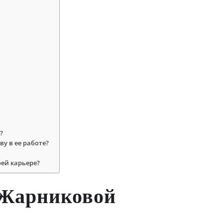
?
у в ее работе?
оей карьере?
 Жарниковой