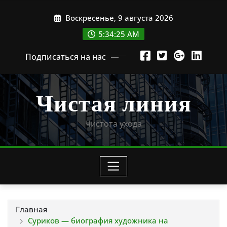
Перейти
Воскресенье, 9 августа 2026
к
содержимому
5:34:27 AM
Подписаться на нас
Чистая линия
Чистота ухода
Главная
Суриков — биография художника на