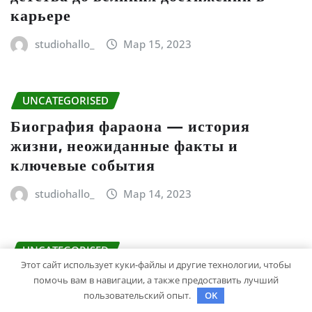
карьере
studiohallo_
Мар 15, 2023
UNCATEGORISED
Биография фараона — история
жизни, неожиданные факты и
ключевые события
studiohallo_
Мар 14, 2023
UNCATEGORISED
Этот сайт использует куки-файлы и другие технологии, чтобы
Константин Ивлев — биография и
помочь вам в навигации, а также предоставить лучший
личная жизнь — интересные факты,
пользовательский опыт.
OK