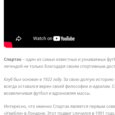
Спартак
– один из самых известных и узнаваемых футб
легендой не только благодаря своим спортивным дост
Клуб был основан в 1922 году.
За свою долгую историю 
всегда оставался верен своей философии и идеалам. 
возвеличивая футбол и вдохновляя массы.
Интересно, что именно Спартак является первым сов
«Уэмбли» в Лондоне. Этот подвиг случился в 1991 год