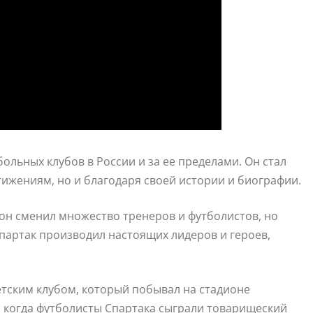
ольных клубов в России и за ее пределами. Он стал
ижениям, но и благодаря своей истории и биографии.
он сменил множество тренеров и футболистов, но
Спартак производил настоящих лидеров и героев,
етским клубом, который побывал на стадионе
у, когда футболисты Спартака сыграли товарищеский