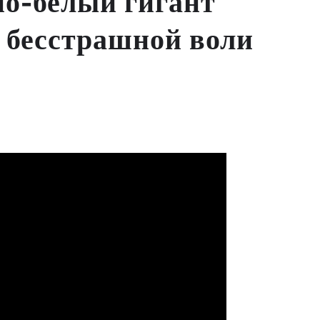
но-белый гигант
и бесстрашной воли