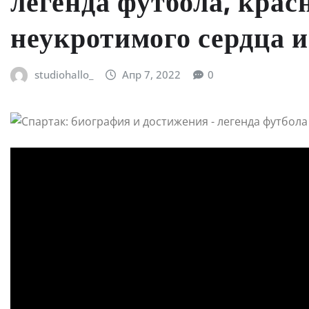
легенда футбола, крас
неукротимого сердца 
studiohallo_
Апр 7, 2022
0