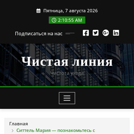
Перейти
Пятница, 7 августа 2026
к
содержимому
2:10:56 AM
Подписаться на нас
Чистая линия
Чистота ухода
Главная
Ситтель Мария — познакомьтесь с