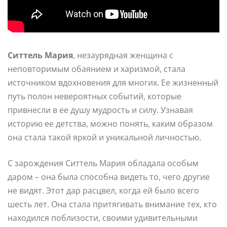
Ситтель Мария
, незаурядная женщина с
неповторимым обаянием и харизмой, стала
источником вдохновения для многих. Ее жизненный
путь полон невероятных событий, которые
привнесли в ее душу мудрость и силу. Узнавая
историю ее детства, можно понять, каким образом
она стала такой яркой и уникальной личностью.
С зарождения Ситтель Мария обладала особым
даром – она была способна видеть то, чего другие
не видят. Этот дар расцвел, когда ей было всего
шесть лет. Она стала притягивать внимание тех, кто
находился поблизости, своими удивительными