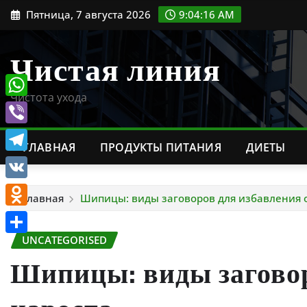
Перейти
Пятница, 7 августа 2026
9:04:17 AM
к
содержимому
Чистая линия
Чистота ухода
WhatsApp
Viber
ГЛАВНАЯ
ПРОДУКТЫ ПИТАНИЯ
ДИЕТЫ
Telegram
VK
Главная
Шипицы: виды заговоров для избавления о
Odnoklassniki
UNCATEGORISED
Отправить
Шипицы: виды заговор