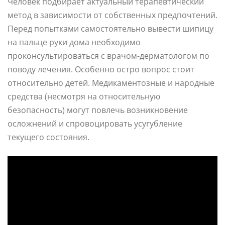
Человек подбирает актуальный терапевтический
метод в зависимости от собственных предпочтений.
Перед попытками самостоятельно вывести шипицу
на пальце руки дома необходимо
проконсультироваться с врачом-дерматологом по
поводу лечения. Особенно остро вопрос стоит
относительно детей. Медикаментозные и народные
средства (несмотря на относительную
безопасность) могут повлечь возникновение
осложнений и спровоцировать усугубление
текущего состояния.