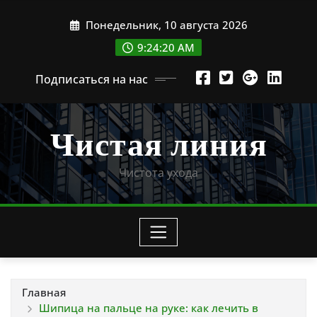
Перейти
Понедельник, 10 августа 2026
к
содержимому
9:24:21 AM
Подписаться на нас
Чистая линия
Чистота ухода
Главная
Шипица на пальце на руке: как лечить в