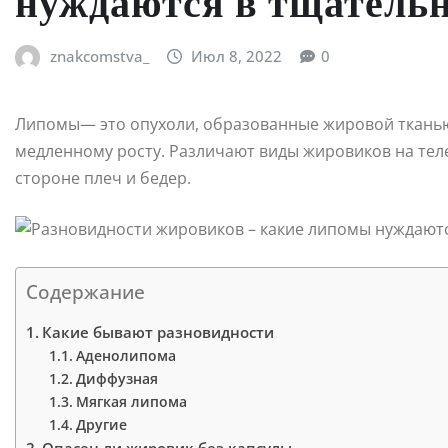
нуждаются в тщательн
znakcomstva_
Июл 8, 2022
0
Липомы— это опухоли, образованные жировой тканью
медленному росту. Различают виды жировиков на теле
стороне плеч и бедер.
Содержание
Какие бывают разновидности
Аденолипома
Диффузная
Мягкая липома
Другие