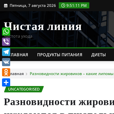
Перейти
Пятница, 7 августа 2026
9:51:12 PM
к
содержимому
Чистая линия
Чистота ухода
WhatsApp
Viber
ГЛАВНАЯ
ПРОДУКТЫ ПИТАНИЯ
ДИЕТЫ
Telegram
VK
Главная
Разновидности жировиков – какие липомы
Odnoklassniki
UNCATEGORISED
Отправить
Разновидности жирови