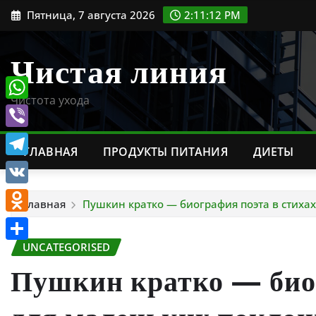
Перейти
Пятница, 7 августа 2026
2:11:13 PM
к
содержимому
Чистая линия
Чистота ухода
WhatsApp
Viber
ГЛАВНАЯ
ПРОДУКТЫ ПИТАНИЯ
ДИЕТЫ
Telegram
VK
Главная
Пушкин кратко — биография поэта в стиха
Odnoklassniki
UNCATEGORISED
Отправить
Пушкин кратко — биог