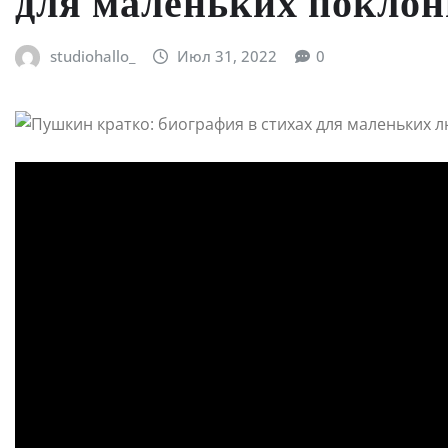
для маленьких поклон
studiohallo_
Июл 31, 2022
0