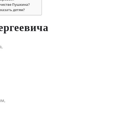
рчестве Пушкина?
казать детям?
ергеевича
а,
ым,