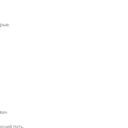
брые.
ва».
дущий путь,