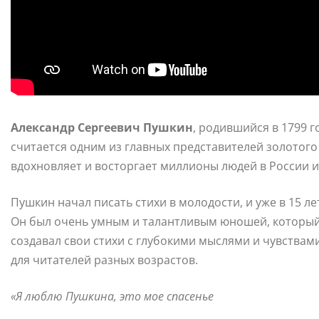
Александр Сергеевич Пушкин
, родившийся в 1799 
считается одним из главных представителей золотого
вдохновляет и восторгает миллионы людей в России и
Пушкин начал писать стихи в молодости, и уже в 15 л
Он был очень умным и талантливым юношей, который 
создавал свои стихи с глубокими мыслями и чувствами
для читателей разных возрастов.
«Я люблю Пушкина, это мое спасенье