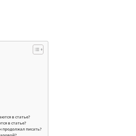
ются в статье?
ся в статье?
н продолжал писать?
чаровой?