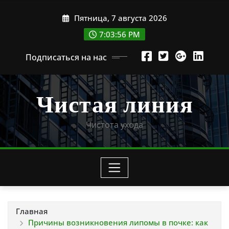
Перейти
Пятница, 7 августа 2026
к
содержимому
7:03:58 PM
Подписаться на нас
Чистая линия
Чистота ухода
Главная
Причины возникновения липомы в почке: как