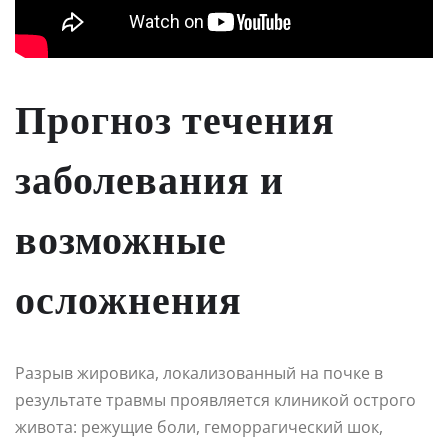
Прогноз течения
заболевания и
возможные
осложнения
Разрыв жировика, локализованный на почке в
результате травмы проявляется клиникой острого
живота: режущие боли, геморрагический шок,