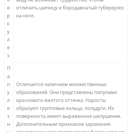
е
отличить шипицу и бородавчатый туберкулез
р
на ноге.
к
у
л
е
з
П
а
п
Отличается наличием множественных
у
образований. Они представлены папулами
л
красновато-желтого оттенка. Наросты
е
образуют групповые кольца, полудуги. Их
з
поверхность имеет выраженное шелушение.
н
Дополнительным признаком заражения
ы
эпидермиса ноги трепонемами будет наличие