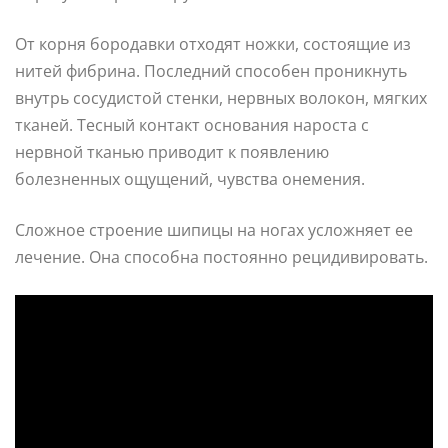
От корня бородавки отходят ножки, состоящие из
нитей фибрина. Последний способен проникнуть
внутрь сосудистой стенки, нервных волокон, мягких
тканей. Тесный контакт основания нароста с
нервной тканью приводит к появлению
болезненных ощущений, чувства онемения.
Сложное строение шипицы на ногах усложняет ее
лечение. Она способна постоянно рецидивировать.