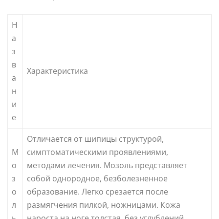
Н
а
з
в
Характеристика
а
н
и
е
Отличается от шипицы структурой,
М
симптоматическими проявлениями,
о
методами лечения. Мозоль представляет
з
собой однородное, безболезненное
о
образование. Легко срезается после
л
размягчения пилкой, ножницами. Кожа
ь
нароста на ноге толстая, без углублений,