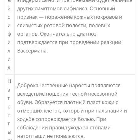
й
других симптомов сифилиса. Основный
с
признак — поражение кожных покровов и
и
слизистых ротовой полости, половых
ф
органов. Окончательно диагноз
и
подтверждается при проведении реакции
л
Вассермана.
и
д
Н
Доброкачественные наросты появляются
а
вследствие ношения тесной несезонной
т
обуви. Образуется плотный пласт кожи с
о
отмерших клеток, который при пальпации и
п
ходьбе сопровождается болью. При
т
соблюдении правил ухода за стопами
ы
натоптыши не появляются.