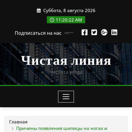
Перейти
Суббота, 8 августа 2026
к
содержимому
11:20:23 AM
Подписаться на нас
Чистая линия
Чистота ухода
Главная
Причины появления шипицы на ногах и