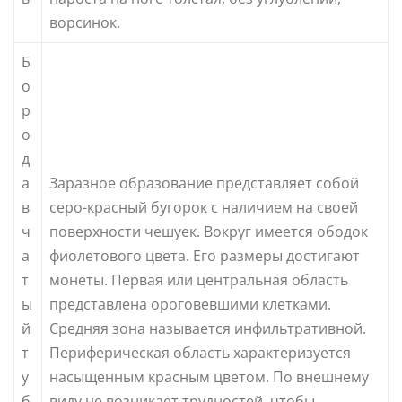
ворсинок.
Б
о
р
о
д
а
Заразное образование представляет собой
в
серо-красный бугорок с наличием на своей
ч
поверхности чешуек. Вокруг имеется ободок
а
фиолетового цвета. Его размеры достигают
т
монеты. Первая или центральная область
ы
представлена ороговевшими клетками.
й
Средняя зона называется инфильтративной.
т
Периферическая область характеризуется
у
насыщенным красным цветом. По внешнему
б
виду не возникает трудностей, чтобы