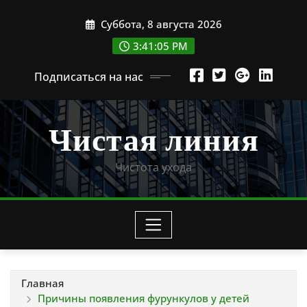
Перейти
Суббота, 8 августа 2026
к
содержимому
3:41:06 PM
Подписаться на нас
Чистая линия
Чистота ухода
Главная
Причины появления фурункулов у детей