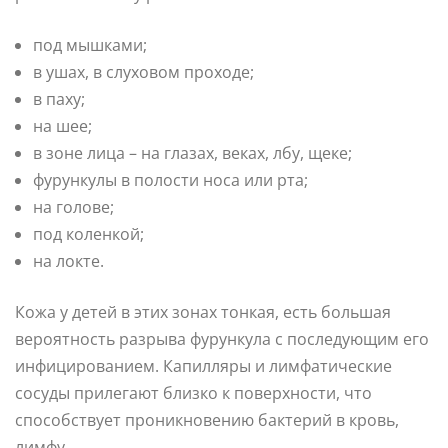
под мышками;
в ушах, в слуховом проходе;
в паху;
на шее;
в зоне лица – на глазах, веках, лбу, щеке;
фурункулы в полости носа или рта;
на голове;
под коленкой;
на локте.
Кожа у детей в этих зонах тонкая, есть большая
вероятность разрыва фурункула с последующим его
инфицированием. Капилляры и лимфатические
сосуды прилегают близко к поверхности, что
способствует проникновению бактерий в кровь,
лимфу.