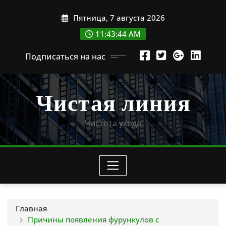
Перейти
Пятница, 7 августа 2026
к
содержимому
11:43:45 AM
Подписаться на нас
Чистая линия
Чистота ухода
Главная
Причины появления фурункулов с