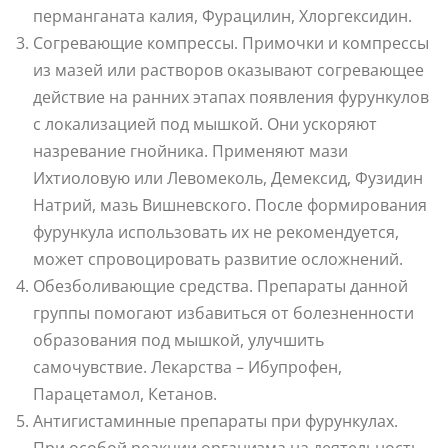
перманганата калия, Фурацилин, Хлоргексидин.
Согревающие компрессы. Примочки и компрессы
из мазей или растворов оказывают согревающее
действие на ранних этапах появления фурункулов
с локализацией под мышкой. Они ускоряют
назревание гнойника. Применяют мази
Ихтиоловую или Левомеколь, Демексид, Фузидин
Натрий, мазь Вишневского. После формирования
фурункула использовать их не рекомендуется,
может спровоцировать развитие осложнений.
Обезболивающие средства. Препараты данной
группы помогают избавиться от болезненности
образования под мышкой, улучшить
самочувствие. Лекарства – Ибупрофен,
Парацетамол, Кетанов.
Антигистаминные препараты при фурункулах.
При особой реакции организма на деятельность