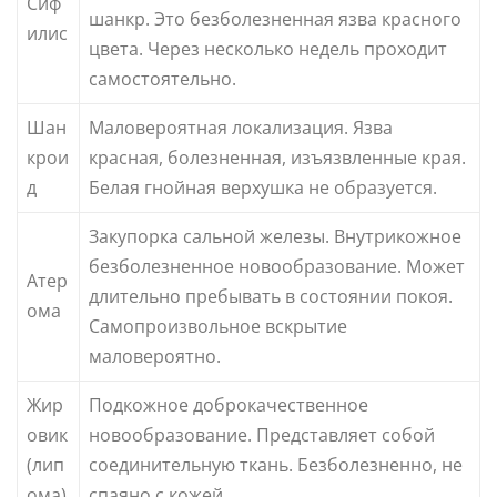
Сиф
шанкр. Это безболезненная язва красного
илис
цвета. Через несколько недель проходит
самостоятельно.
Шан
Маловероятная локализация. Язва
крои
красная, болезненная, изъязвленные края.
д
Белая гнойная верхушка не образуется.
Закупорка сальной железы. Внутрикожное
безболезненное новообразование. Может
Атер
длительно пребывать в состоянии покоя.
ома
Самопроизвольное вскрытие
маловероятно.
Жир
Подкожное доброкачественное
овик
новообразование. Представляет собой
(лип
соединительную ткань. Безболезненно, не
ома)
спаяно с кожей.