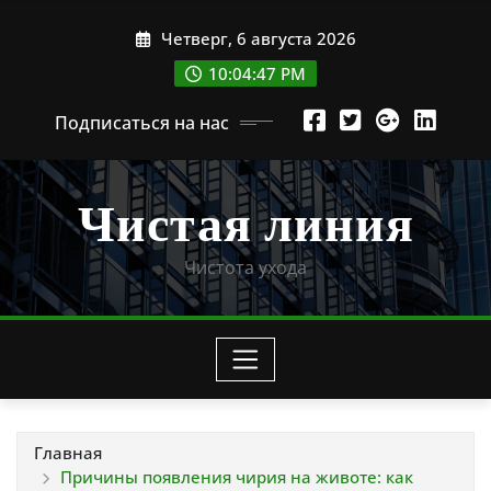
Перейти
Четверг, 6 августа 2026
к
содержимому
10:04:48 PM
Подписаться на нас
Чистая линия
Чистота ухода
Главная
Причины появления чирия на животе: как