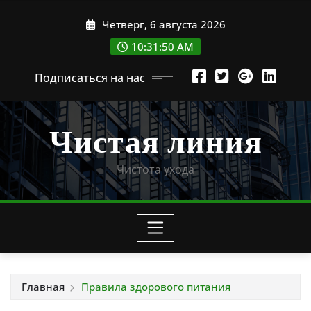
Перейти
Четверг, 6 августа 2026
к
содержимому
10:31:52 AM
Подписаться на нас
Чистая линия
Чистота ухода
Главная
Правила здорового питания