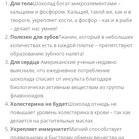
Для тела
Шоколад богат микроэлементами –
кальцием и фосфором. Кальций, такой же, как и в
твороге, укрепляет кости, а фосфор – как и в рыбе
– делает нас умнее!
Полезен для зубов
Тианин, который в небольших
количествах есть в каждой плитке – препятствуют
образованию зубного налета!
Для сердца
Американские ученые недавно
выяснили, что ежедневное потребление
шоколада спасает от инсульта благодаря
биологически активным веществам из группы
флавоноидов.
Холестерина не будет
Шоколад отнюдь не
повышает уровень холестерина в крови – так как
делается на растительных маслах
Укрепляет иммунитет
Магний способствует
правильному и быстрому обмену вещества на