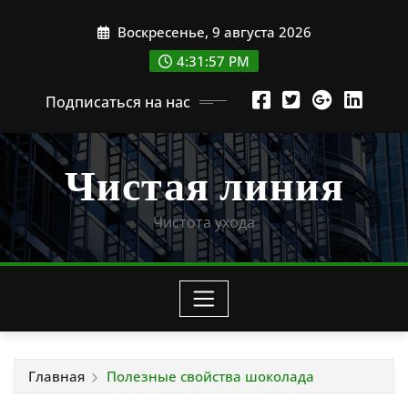
Перейти
Воскресенье, 9 августа 2026
к
содержимому
4:31:59 PM
Подписаться на нас
Чистая линия
Чистота ухода
Главная
Полезные свойства шоколада