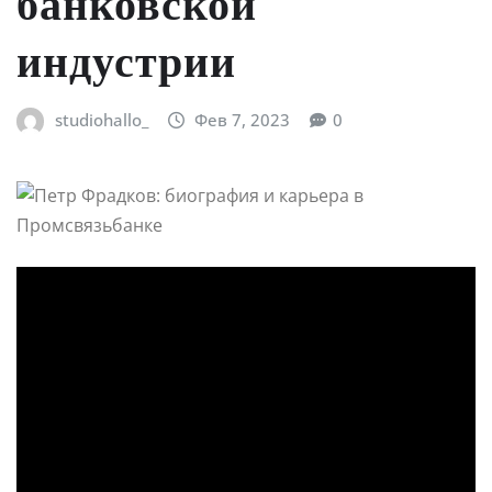
банковской
индустрии
studiohallo_
Фев 7, 2023
0