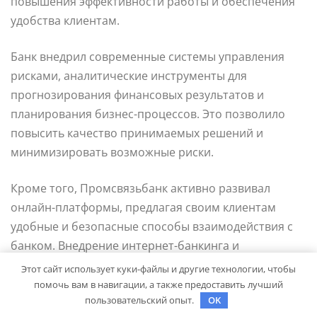
повышения эффективности работы и обеспечения
удобства клиентам.
Банк внедрил современные системы управления
рисками, аналитические инструменты для
прогнозирования финансовых результатов и
планирования бизнес-процессов. Это позволило
повысить качество принимаемых решений и
минимизировать возможные риски.
Кроме того, Промсвязьбанк активно развивал
онлайн-платформы, предлагая своим клиентам
удобные и безопасные способы взаимодействия с
банком. Внедрение интернет-банкинга и
мобильного банкинга позволило клиентам
Этот сайт использует куки-файлы и другие технологии, чтобы
получать доступ к своим счетам и проводить
помочь вам в навигации, а также предоставить лучший
пользовательский опыт.
OK
операции в любое удобное время и место.