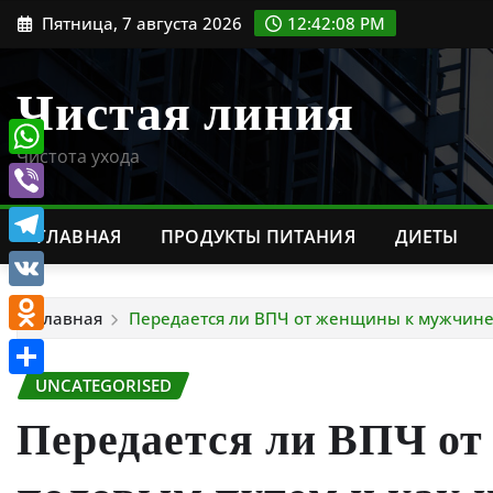
Перейти
Пятница, 7 августа 2026
12:42:09 PM
к
содержимому
Чистая линия
Чистота ухода
WhatsApp
Viber
ГЛАВНАЯ
ПРОДУКТЫ ПИТАНИЯ
ДИЕТЫ
Telegram
VK
Главная
Передается ли ВПЧ от женщины к мужчине
Odnoklassniki
UNCATEGORISED
Отправить
Передается ли ВПЧ о