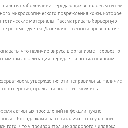
льшинства заболеваний передающихся половым путем.
чного микроскопического повреждения кожи, которое
синтетические материалы. Рассматривать барьерную
 не рекомендуется. Даже качественный презерватив
знавать, что наличие вируса в организме – серьезно,
интимной локализации передается всегда половым
резервативом, утверждения эти неправильны. Наличие
ого отверстия, оральной полости – является
о время активных проявлений инфекции нужно
нный с бородавками на гениталиях к сексуальной
ск того, что у предварительно здорового человека