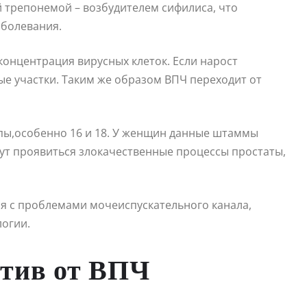
й трепонемой – возбудителем сифилиса, что
аболевания.
концентрация вирусных клеток. Если нарост
ые участки. Таким же образом ВПЧ переходит от
пы,особенно 16 и 18. У женщин данные штаммы
ут проявиться злокачественные процессы простаты,
 с проблемами мочеиспускательного канала,
огии.
атив от ВПЧ