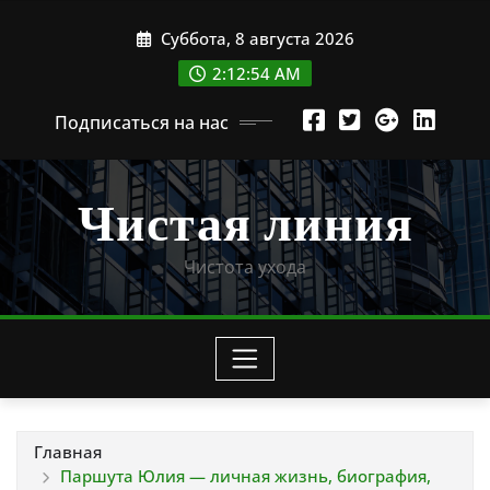
Перейти
Суббота, 8 августа 2026
к
содержимому
2:12:55 AM
Подписаться на нас
Чистая линия
Чистота ухода
Главная
Паршута Юлия — личная жизнь, биография,