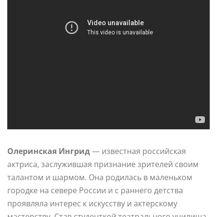
Олеринская Ингрид
— известная российская
актриса, заслужившая признание зрителей своим
талантом и шармом. Она родилась в маленьком
городке на севере России и с раннего детства
проявляла интерес к искусству и актерскому
мастерству. Став студенткой театрального училища,