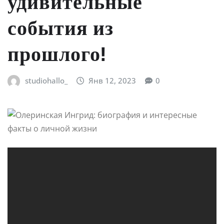
удивительные
события из
прошлого!
studiohallo_
Янв 12, 2023
0