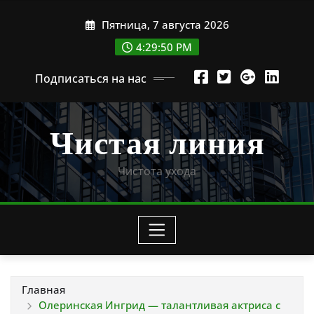
Перейти
Пятница, 7 августа 2026
к
содержимому
4:29:51 PM
Подписаться на нас
Чистая линия
Чистота ухода
Главная
Олеринская Ингрид — талантливая актриса с