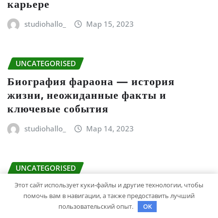
карьере
studiohallo_
Мар 15, 2023
UNCATEGORISED
Биография фараона — история
жизни, неожиданные факты и
ключевые события
studiohallo_
Мар 14, 2023
UNCATEGORISED
Константин Ивлев — биография и
Этот сайт использует куки-файлы и другие технологии, чтобы
личная жизнь — интересные факты,
помочь вам в навигации, а также предоставить лучший
пользовательский опыт.
OK
жена, дети, фото