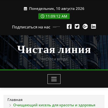
Перейти
Понедельник, 10 августа 2026
к
содержимому
11:09:15 AM
Подписаться на нас
Чистая линия
Чистота ухода
Главная
Очищающий кисель для красоты и здоровья