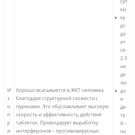
сут
ки;
ку
рс
дл
ит
ся
2-3
не
де
ли;
И
Хорошо всасывается в ЖКТ человека
дл
з
благодаря структурной схожести с
я
о
пуринами. Это обуславливает высокую
де
п
скорость и эффективность действия
те
р
таблеток. Провоцирует выработку
й –
и
интерферонов – противовирусных
по