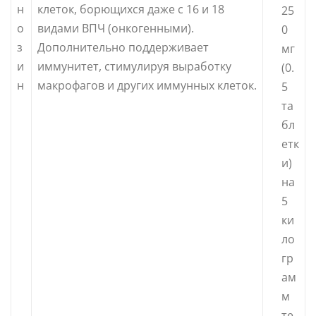
н
клеток, борющихся даже с 16 и 18
25
о
видами ВПЧ (онкогенными).
0
з
Дополнительно поддерживает
мг
и
иммунитет, стимулируя выработку
(0.
н
макрофагов и других иммунных клеток.
5
та
бл
етк
и)
на
5
ки
ло
гр
ам
м
те