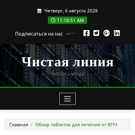
Перейти
Четверг, 6 августа 2026
к
содержимому
11:18:52 AM
Подписаться на нас
Чистая линия
Чистота ухода
Главная
Обзор таблеток для лечения от ВПЧ