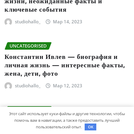
жизни, неожиданные факты и
ключевые события
studiohallo_
Мар 14, 2023
UNCATEGORISED
Константин Ивлев — биография и
личная жизнь — интересные факты,
жена, дети, фото
studiohallo_
Мар 12, 2023
UNCATEGORISED
Этот сайт использует куки-файлы и другие технологии, чтобы
Биография Марины Цветаевой –
помочь вам в навигации, а также предоставить лучший
краткий анализ и обзор жизни и
пользовательский опыт.
OK