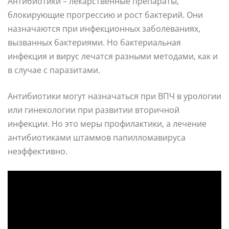
Антибиотики – лекарственные препараты,
блокирующие прогрессию и рост бактерий. Они
назначаются при инфекционных заболеваниях,
вызванных бактериями. Но бактериальная
инфекция и вирус лечатся разными методами, как и
в случае с паразитами.
Антибиотики могут назначаться при ВПЧ в урологии
или гинекологии при развитии вторичной
инфекции. Но это меры профилактики, а лечение
антибиотиками штаммов папилломавируса
неэффективно.