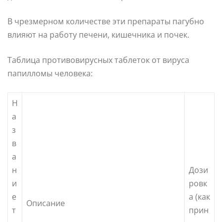
В чрезмерном количестве эти препараты пагубно
влияют на работу печени, кишечника и почек.
Таблица противовирусных таблеток от вируса
папилломы человека:
Н
а
з
в
а
н
Дози
и
ровк
е
а (как
Описание
т
прин