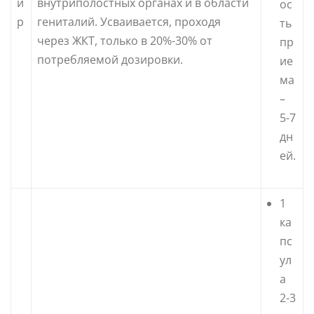
и
внутриполостных органах и в области
ос
р
гениталий. Усваивается, проходя
ть
через ЖКТ, только в 20%-30% от
пр
потребляемой дозировки.
ие
ма
–
5-7
дн
ей.
1
ка
пс
ул
а
2-3