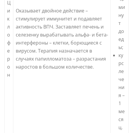
Ц
ми
и
Оказывает двойное действие –
ну
к
стимулирует иммунитет и подавляет
т
л
активность ВПЧ. Заставляет печень и
до
о
селезенку вырабатывать альфа- и бета-
ед
ф
интерфероны – клетки, борющиеся с
ы;
е
вирусом. Терапия назначается в
ку
р
случаях папилломатоза – разрастания
рс
о
наростов в большом количестве.
ле
н
че
ни
я –
1
ме
ся
ц.