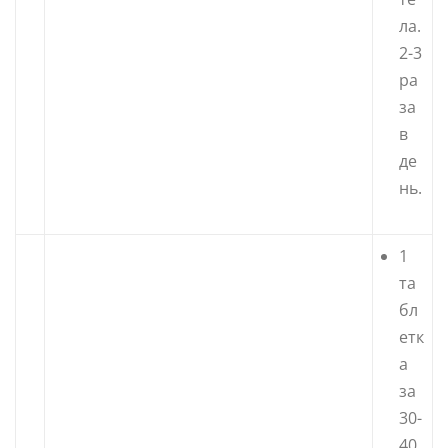
ла.
2-3
ра
за
в
де
нь.
1
та
бл
етк
а
за
30-
40