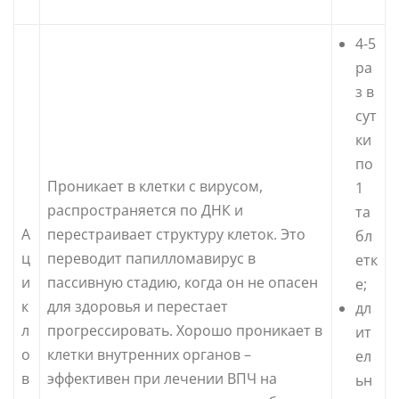
4-5
ра
з в
сут
ки
по
Проникает в клетки с вирусом,
1
распространяется по ДНК и
та
А
перестраивает структуру клеток. Это
бл
ц
переводит папилломавирус в
етк
и
пассивную стадию, когда он не опасен
е;
к
для здоровья и перестает
дл
л
прогрессировать. Хорошо проникает в
ит
о
клетки внутренних органов –
ел
в
эффективен при лечении ВПЧ на
ьн