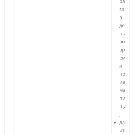
ра
за
в
де
нь
во
вр
ем
я
пр
ие
ма
пи
щи
;
дл
ит