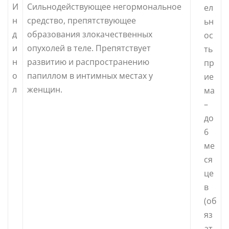
И
Сильнодействующее негормональное
ел
н
средство, препятствующее
ьн
д
образования злокачественных
ос
и
опухолей в теле. Препятствует
ть
н
развитию и распространению
пр
о
папиллом в интимных местах у
ие
л
женщин.
ма
–
до
6
ме
ся
це
в
(об
яз
ат