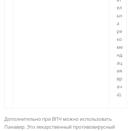
ел
ьн
а
ре
ко
ме
нд
ац
ия
вр
ач
а).
Дополнительно при ВПЧ можно использовать
Панавир. Это лекарственный противовирусный