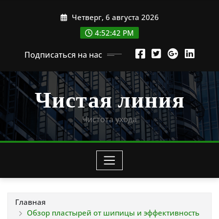
Перейти
Четверг, 6 августа 2026
к
содержимому
4:52:43 PM
Подписаться на нас
Чистая линия
Чистота ухода
Главная
Обзор пластырей от шипицы и эффективность