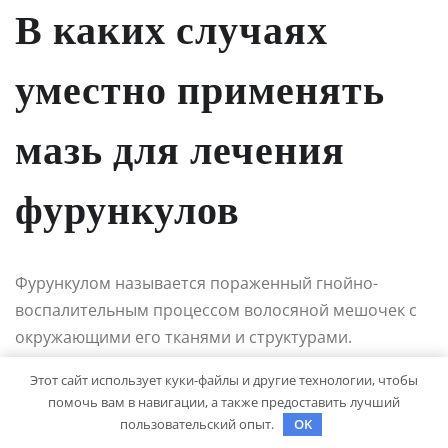
В каких случаях
уместно применять
мазь для лечения
фурункулов
Фурункулом называется пораженный гнойно-
воспалительным процессом волосяной мешочек с
окружающими его тканями и структурами.
Этот сайт использует куки-файлы и другие технологии, чтобы
Появление первых симптомов, вне зависимости от
помочь вам в навигации, а также предоставить лучший
места расположения на теле, требует срочного
пользовательский опыт.
OK
лечения. Нужно начать терапию, не дожидаясь,