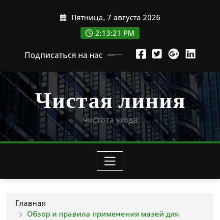
Перейти
Пятница, 7 августа 2026
к
содержимому
2:13:22 PM
Подписаться на нас
Чистая линия
Чистота ухода
Главная
Обзор и правила применения мазей для