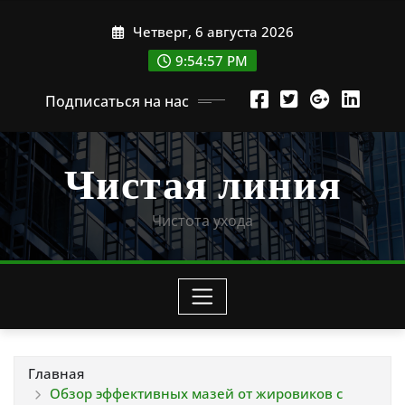
Перейти
Четверг, 6 августа 2026
к
содержимому
9:54:58 PM
Подписаться на нас
Чистая линия
Чистота ухода
Главная
Обзор эффективных мазей от жировиков с