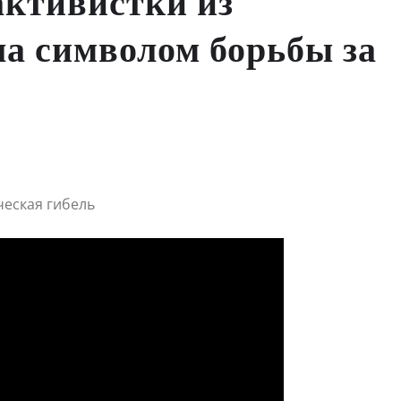
активистки из
ла символом борьбы за