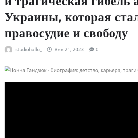
и трагическая гибель 
Украины, которая ста
правосудие и свободу
studiohallo_
Янв 21, 2023
0