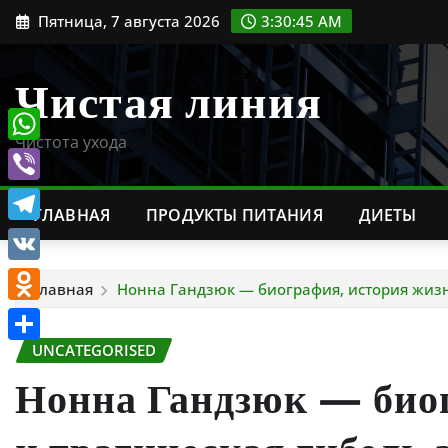
Перейти
Пятница, 7 августа 2026
3:30:46 AM
к
содержимому
Чистая линия
Чистота ухода
WhatsApp
Viber
ГЛАВНАЯ
ПРОДУКТЫ ПИТАНИЯ
ДИЕТЫ
Telegram
VK
Главная
Нонна Гандзюк — биография, история жизни
Odnoklassniki
UNCATEGORISED
Отправить
Нонна Гандзюк — био