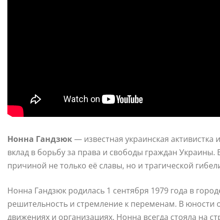
Нонна Гандзюк
— известная украинская активистка 
вклад в борьбу за права и свободы граждан Украины. 
причиной не только её славы, но и трагической гибел
Нонна Гандзюк родилась 1 сентября 1979 года в город
решительность и стремление к переменам. В юности 
движениях и организациях. Нонна всегда стояла на ст