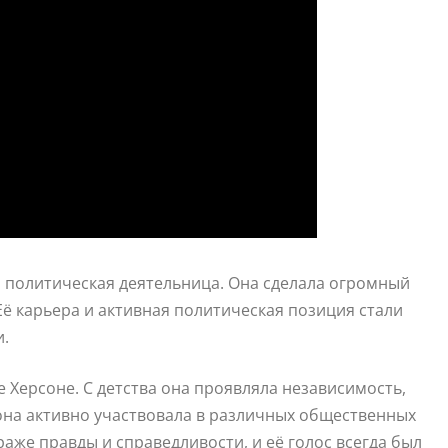
и политическая деятельница. Она сделала огромный
Её карьера и активная политическая позиция стали
и.
е Херсоне. С детства она проявляла независимость,
она активно участвовала в различных общественных
раже правды и справедливости, и её голос всегда был