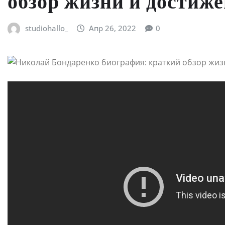
обзор жизни и достиже
studiohallo_
Апр 26, 2022
0