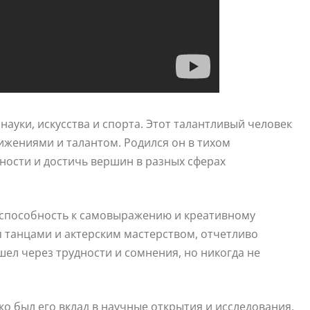
ауки, искусства и спорта. Этот талантливый человек
ижениями и талантом. Родился он в тихом
ности и достичь вершин в разных сферах
 способность к самовыражению и креативному
 танцами и актерским мастерством, отчетливо
шел через трудности и сомнения, но никогда не
о был его вклад в научные открытия и исследования.