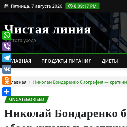
Перейти
Пятница, 7 августа 2026
8:09:18 PM
к
содержимому
Чистая линия
Чистота ухода
WhatsApp
Viber
ГЛАВНАЯ
ПРОДУКТЫ ПИТАНИЯ
ДИЕТЫ
Telegram
VK
Главная
Николай Бондаренко биография — краткий
Odnoklassniki
UNCATEGORISED
Отправить
Николай Бондаренко 