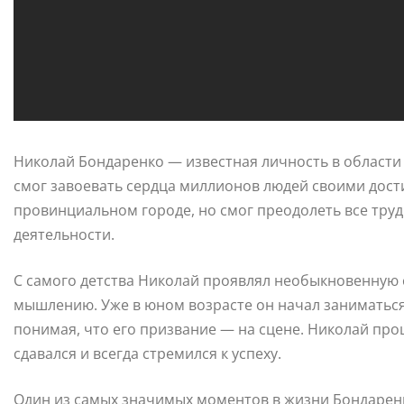
Николай Бондаренко — известная личность в области н
смог завоевать сердца миллионов людей своими дост
провинциальном городе, но смог преодолеть все труд
деятельности.
С самого детства Николай проявлял необыкновенную
мышлению. Уже в юном возрасте он начал заниматься
понимая, что его призвание — на сцене. Николай про
сдавался и всегда стремился к успеху.
Один из самых значимых моментов в жизни Бондаренк