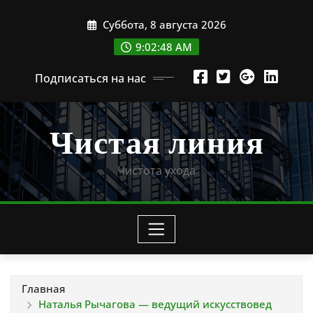
Перейти
Суббота, 8 августа 2026
к
содержимому
9:02:49 AM
Подписаться на нас
Чистая линия
Чистота ухода
Главная
Наталья Рычагова — ведущий искусствовед