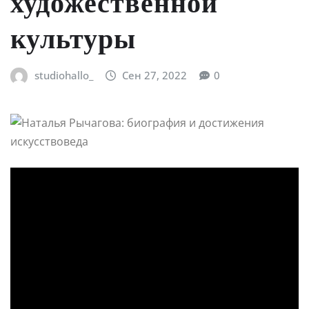
художественной
культуры
studiohallo_
Сен 27, 2022
0