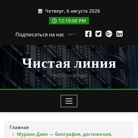
Перейти
Четверг, 6 августа 2026
к
содержимому
12:19:01 PM
Подписаться на нас
Чистая линия
Чистота ухода
Главная
Мурзин Даян — биография, достижения,