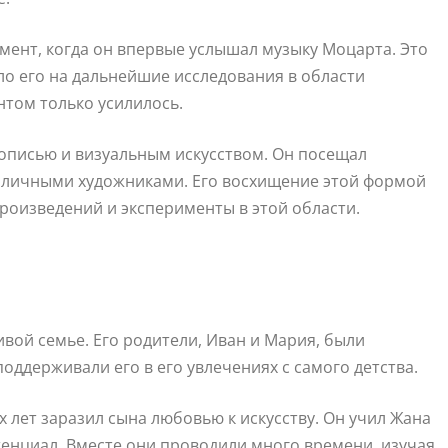
мент, когда он впервые услышал музыку Моцарта. Это
ло его на дальнейшие исследования в области
нтом только усилилось.
вописью и визуальным искусством. Он посещал
азличными художниками. Его восхищение этой формой
произведений и эксперименты в этой области.
вой семье. Его родители, Иван и Мария, были
ддерживали его в его увлечениях с самого детства.
 лет заразил сына любовью к искусству. Он учил Жана
тенциал. Вместе они проводили много времени, изучая