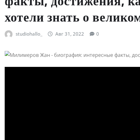
факты, достижения, ка
хотели знать о велико
studiohallo_
Авг 31, 2022
0