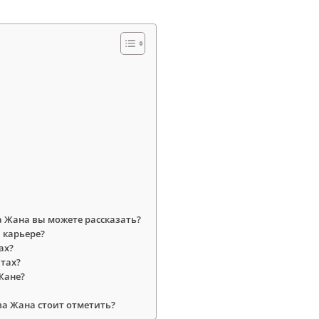
 Жана вы можете рассказать?
 карьере?
ах?
тах?
Жане?
а Жана стоит отметить?