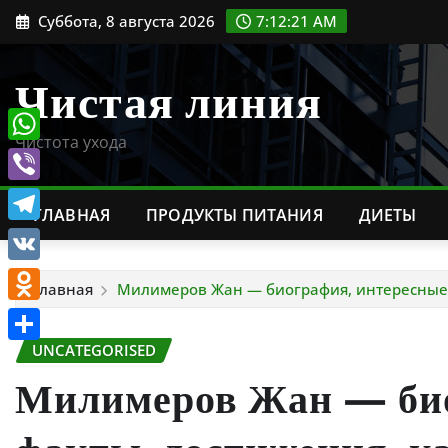
Перейти
Суббота, 8 августа 2026
7:12:22 AM
к
содержимому
Чистая линия
Чистота ухода
WhatsApp
Viber
ГЛАВНАЯ
ПРОДУКТЫ ПИТАНИЯ
ДИЕТЫ
Telegram
VK
Главная
Милимеров Жан — биография, интересные ф
Odnoklassniki
UNCATEGORISED
Отправить
Милимеров Жан — био