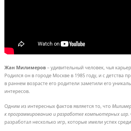
Жан Милимеров
– удивительный человек, чья карье
Родился он в городе Москве в 1985 году, и с детства 
в раннем возрасте его родители заметили его уникал
интересов.
Одним из интересных фактов является то, что
Милимер
к программированию и разработке компьютерных игр
.
разработал несколько игр, которые имели успех среди