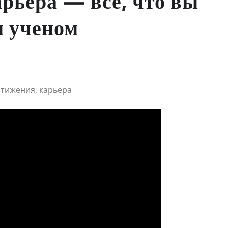
рьера — все, что вы
м ученом