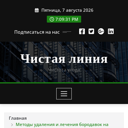
Перейти
Пятница, 7 августа 2026
к
содержимому
7:09:32 PM
Подписаться на нас
Чистая линия
Чистота ухода
Главная
Методы удаления и лечения бородавок на