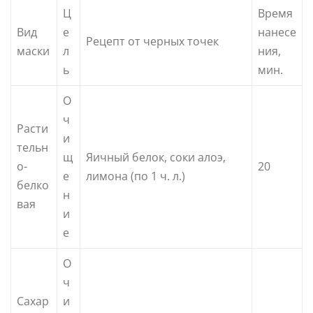
Ц
Время
Вид
е
нанесе
Рецепт от черных точек
маски
л
ния,
ь
мин.
О
ч
Расти
и
тельн
щ
Яичный белок, соки алоэ,
о-
20
е
лимона (по 1 ч. л.)
белко
н
вая
и
е
О
ч
Сахар
и