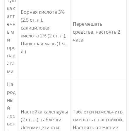
туш
ка с
Борная кислота 3%
апт
(2,5 ст. л.),
ечн
Перемешать
салициловая
ым
средства, настоять 2
кислота 2% (2 ст. л.),
и
часа.
Цинковая мазь (1 ч.
пре
л.)
пар
ата
ми
На
род
ны
й
Настойка календулы
Таблетки измельчить,
лос
(2 ст. л.), таблетки
смешать с настойкой.
ьон
Левомицетина и
Настоять в течение