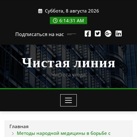
Перейти
Суббота, 8 августа 2026
к
содержимому
6:14:32 AM
Подписаться на нас
Чистая линия
Чистота ухода
Главная
Методы народной медицины в борьбе с