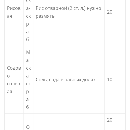
ск
Рисов
а-
Рис отварной (2 ст. л.) нужно
20
ая
ск
размять
р
а
б
М
а
Содов
ск
о-
а-
Соль, сода в равных долях
10
солев
ск
ая
р
а
б
20
О