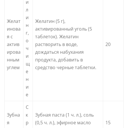
и
л
и
Желат
Желатин (5 г),
н
инова
активированный уголь (5
г,
я с
таблеток). Желатин
о
актив
растворить в воде,
20
ч
ирова
дождаться набухания
и
нным
продукта, добавить в
щ
углем
средство черные таблетки.
е
н
и
е
С
Зубна
к
Зубная паста (1 ч. л.), соль
я
р
(0,5 ч. л.), эфирное масло
15