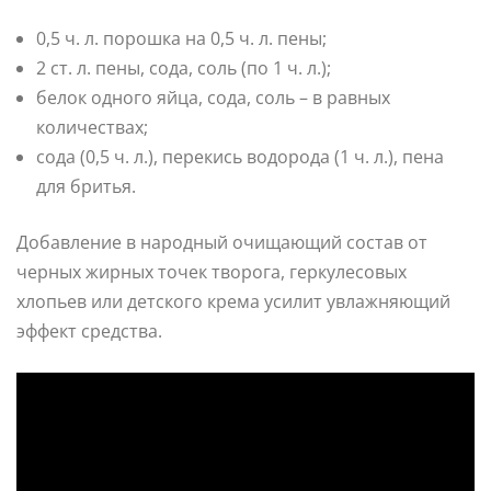
0,5 ч. л. порошка на 0,5 ч. л. пены;
2 ст. л. пены, сода, соль (по 1 ч. л.);
белок одного яйца, сода, соль – в равных
количествах;
сода (0,5 ч. л.), перекись водорода (1 ч. л.), пена
для бритья.
Добавление в народный очищающий состав от
черных жирных точек творога, геркулесовых
хлопьев или детского крема усилит увлажняющий
эффект средства.