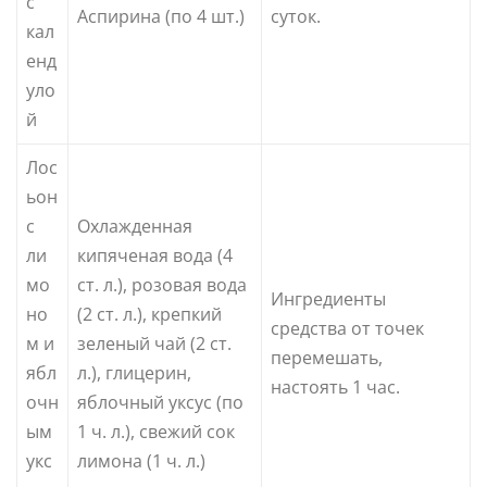
с
Аспирина (по 4 шт.)
суток.
кал
енд
уло
й
Лос
ьон
с
Охлажденная
ли
кипяченая вода (4
мо
ст. л.), розовая вода
Ингредиенты
но
(2 ст. л.), крепкий
средства от точек
м и
зеленый чай (2 ст.
перемешать,
ябл
л.), глицерин,
настоять 1 час.
очн
яблочный уксус (по
ым
1 ч. л.), свежий сок
укс
лимона (1 ч. л.)