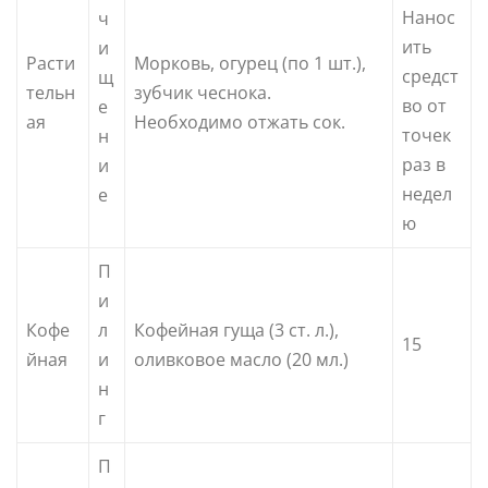
Нанос
ч
ить
и
Расти
Морковь, огурец (по 1 шт.),
средст
щ
тельн
зубчик чеснока.
во от
е
ая
Необходимо отжать сок.
точек
н
раз в
и
недел
е
ю
П
и
Кофе
л
Кофейная гуща (3 ст. л.),
15
йная
и
оливковое масло (20 мл.)
н
г
П