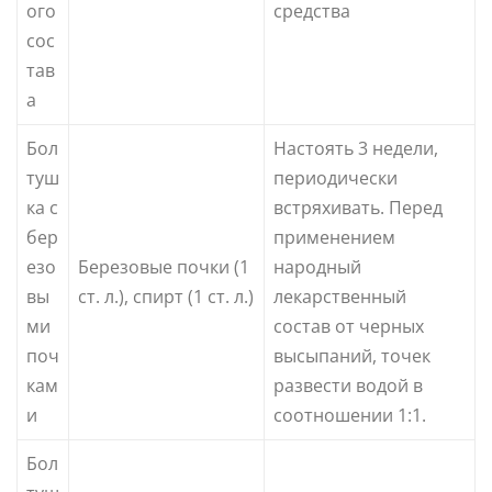
ого
средства
сос
тав
а
Бол
Настоять 3 недели,
туш
периодически
ка с
встряхивать. Перед
бер
применением
езо
Березовые почки (1
народный
вы
ст. л.), спирт (1 ст. л.)
лекарственный
ми
состав от черных
поч
высыпаний, точек
кам
развести водой в
и
соотношении 1:1.
Бол