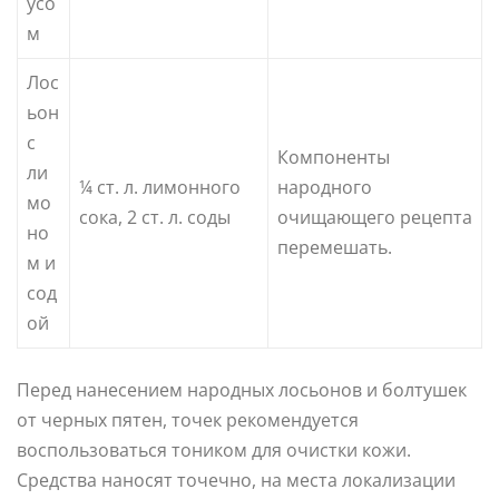
усо
м
Лос
ьон
с
Компоненты
ли
¼ ст. л. лимонного
народного
мо
сока, 2 ст. л. соды
очищающего рецепта
но
перемешать.
м и
сод
ой
Перед нанесением народных лосьонов и болтушек
от черных пятен, точек рекомендуется
воспользоваться тоником для очистки кожи.
Средства наносят точечно, на места локализации