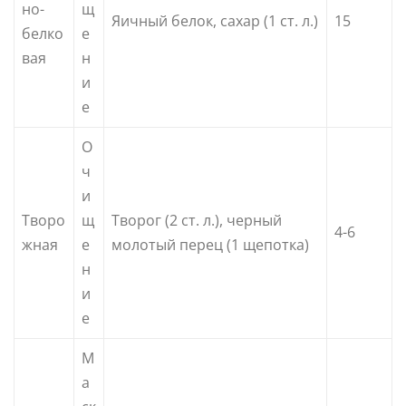
но-
щ
Яичный белок, сахар (1 ст. л.)
15
белко
е
вая
н
и
е
О
ч
и
Творо
щ
Творог (2 ст. л.), черный
4-6
жная
е
молотый перец (1 щепотка)
н
и
е
М
а