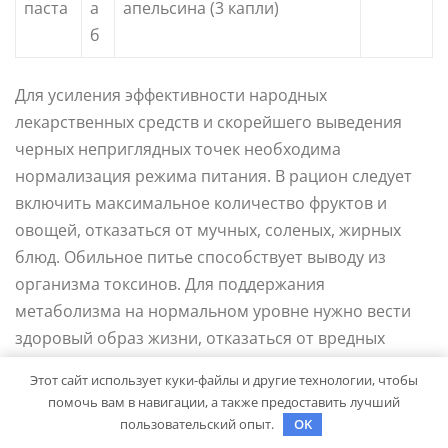
паста
а
апельсина (3 капли)
б
Для усиления эффективности народных
лекарственных средств и скорейшего выведения
черных неприглядных точек необходима
нормализация режима питания. В рацион следует
включить максимальное количество фруктов и
овощей, отказаться от мучных, соленых, жирных
блюд. Обильное питье способствует выводу из
организма токсинов. Для поддержания
метаболизма на нормальном уровне нужно вести
здоровый образ жизни, отказаться от вредных
привычек, применять умеренную двигательную
Этот сайт использует куки-файлы и другие технологии, чтобы
активность.
помочь вам в навигации, а также предоставить лучший
пользовательский опыт.
OK
Источник