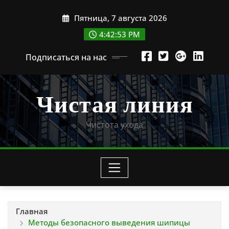
Перейти
Пятница, 7 августа 2026
к
содержимому
4:42:54 PM
Подписаться на нас
Чистая линия
Чистота ухода
Главная
Методы безопасного выведения шипицы