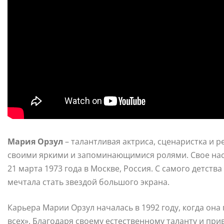
Мария Орзул
– талантливая актриса, сценаристка и р
своими яркими и запоминающимися ролями. Свое нас
21 марта 1973 года в Москве, Россия. С самого детств
мечтала стать звездой большого экрана.
Карьера Марии Орзул началась в 1992 году, когда она
всех». Благодаря своему естественному таланту и пр