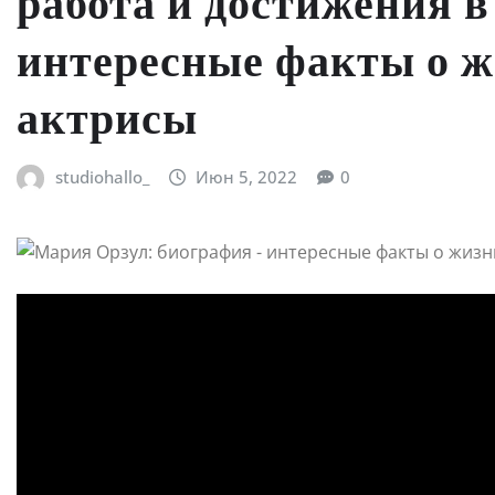
работа и достижения в
интересные факты о ж
актрисы
studiohallo_
Июн 5, 2022
0