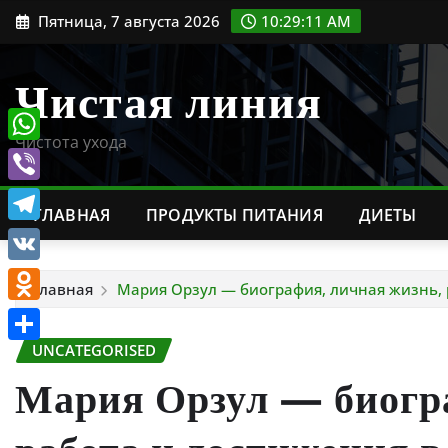
Перейти
Пятница, 7 августа 2026
10:29:12 AM
к
содержимому
Чистая линия
Чистота ухода
WhatsApp
Viber
ГЛАВНАЯ
ПРОДУКТЫ ПИТАНИЯ
ДИЕТЫ
Telegram
VK
Главная
Мария Орзул — биография, личная жизнь, 
Odnoklassniki
UNCATEGORISED
Отправить
Мария Орзул — биогра