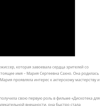
ежиссер, которая завоевала сердца зрителей со
тоящее имя – Мария Сергеевна Сахно. Она родилась
а Мария проявляла интерес к актерскому мастерству и
 получила свою первую роль в фильме «Дискотека для
ивлекательной внешности, она быстро стала