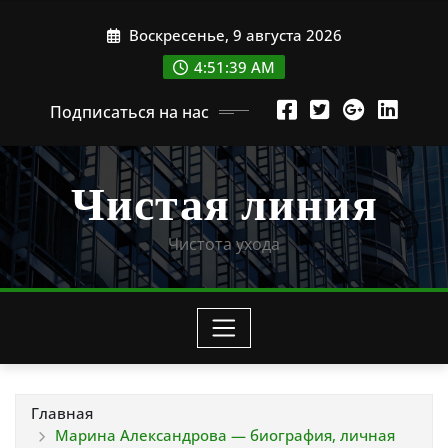
Перейти
Воскресенье, 9 августа 2026
к
содержимому
4:51:40 AM
Подписаться на нас
Чистая линия
Чистота ухода
Главная
Марина Александрова — биография, личная